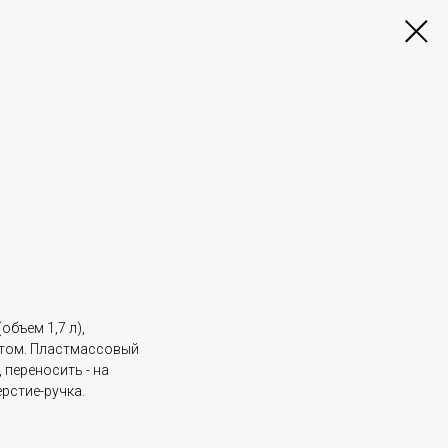
объем 1,7 л),
том. Пластмассовый
 переносить - на
ерстие-ручка.