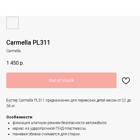
Carmella PL311
Carmella
1 450
р.
Out of stock
Бустер Carmella PL311 предназначен для перевозки детей весом от 22 до
36 кг.
Особенности:
фиксация штатным ремнем безопасности автомобиля;
каркас из ударопрочной ПНД-пластмассы;
тканевая обивка снимается для стирки.