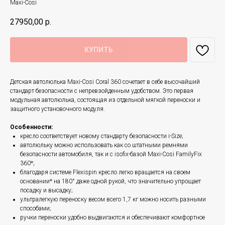
Maxi-Cosi
27950,00
р.
КУПИТЬ
Детская автолюлька Maxi-Cosi Coral 360 сочетает в себе высочайший
стандарт безопасности с непревзойденным удобством. Это первая
модульная автолюлька, состоящая из отдельной мягкой переноски и
защитного установочного модуля.
Особенности:
кресло соответствует новому стандарту безопасности i-Size;
автолюльку можно использовать как со штатными ремнями
безопасности автомобиля, так и с isofix-базой Maxi-Cosi FamilyFix
360*;
благодаря системе Flexispin кресло легко вращается на своем
основании* на 180° даже одной рукой, что значительно упрощает
посадку и высадку;
ультралегкую переноску весом всего 1,7 кг можно носить разными
способами;
ручки переноски удобно выдвигаются и обеспечивают комфортное