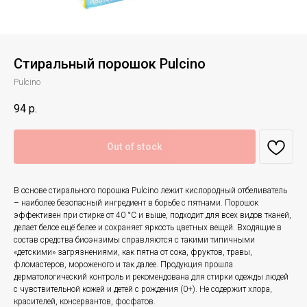
Стиральный порошок Pulcino
Pulcino
94
р.
Out of stock
В основе стирального порошка Pulcino лежит кислородный отбеливатель
– наиболее безопасный ингредиент в борьбе с пятнами. Порошок
эффективен при стирке от 40 °С и выше, подходит для всех видов тканей,
делает белое ещё белее и сохраняет яркость цветных вещей. Входящие в
состав средства биоэнзимы справляются с такими типичными
«детскими» загрязнениями, как пятна от сока, фруктов, травы,
фломастеров, мороженого и так далее. Продукция прошла
дерматологический контроль и рекомендована для стирки одежды людей
с чувствительной кожей и детей с рождения (0+). Не содержит хлора,
красителей, консервантов, фосфатов.