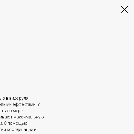
ью в виде руля,
овыми эффектами. У
ать по мере
ечивают максимальную
и. С помощью
тии координации и