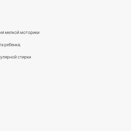
тия мелкой моторики
а ребенка;
гулярной стирки.