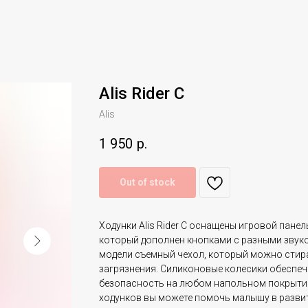
Alis Rider C
Alis
1 950
р.
Out of stock
Ходунки Alis Rider C оснащены игровой панел
который дополнен кнопками с разными звук
модели съемный чехол, который можно стир
загрязнения. Силиконовые колесики обесп
безопасность на любом напольном покрыти
ходунков вы можете помочь малышу в разви