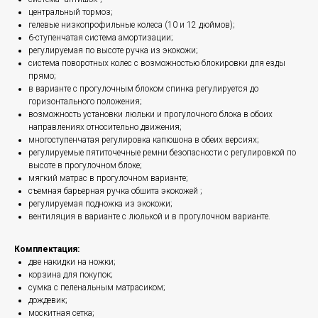
центральный тормоз;
гелевые низкопрофильные колеса (10 и 12 дюймов);
6-ступенчатая система амортизации;
регулируемая по высоте ручка из экокожи;
система поворотных колес с возможностью блокировки для езды
прямо;
в варианте с прогулочным блоком спинка регулируется до
горизонтального положения;
возможность установки люльки и прогулочного блока в обоих
направлениях относительно движения;
многоступенчатая регулировка капюшона в обеих версиях;
регулируемые пятиточечные ремни безопасности с регулировкой по
высоте в прогулочном блоке;
мягкий матрас в прогулочном варианте;
съемная барьерная ручка обшита экокожей ;
регулируемая подножка из экокожи;
вентиляция в варианте с люлькой и в прогулочном варианте.
Комплектация:
две накидки на ножки;
корзина для покупок;
сумка с пеленальным матрасиком;
дождевик;
москитная сетка;