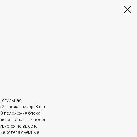
, стильная,
й с рождения до 3 лет.
 3 положения блока:
ршенствованный полог.
ируется по высоте.
ие колеса съемные.