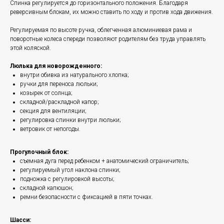
Спинка регулируется до горизонтального положения. Благодаря
реверсивным блокам, их можно ставить по ходу и против хода движения.
Регулируемая по высоте ручка, облегченная алюминиевая рама и
поворотные колеса спереди позволяют родителям без труда управлять
этой коляской.
Люлька для новорожденного:
внутри обивка из натурального хлопка;
ручки для переноса люльки;
козырек от солнца;
складной/раскладной капор;
секция для вентиляции;
регулировка спинки внутри люльки;
ветровик от непогоды.
Прогулочный блок:
съемная дуга перед ребенком + анатомический ограничитель;
регулируемый угол наклона спинки;
подножка с регулировкой высоты;
складной капюшон;
ремни безопасности с фиксацией в пяти точках.
Шасси: