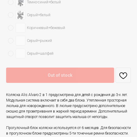
Темно-синий+белый
Серый+белый
Коричневый+бежевый
Серый+рыжий
Серый+шалфей
Out of stock
Коляска Alis Alvaro 2 в 1 предусмотрена для детей с рождения до 3-х лет.
Модульная система включает в себя два блока. Утепленная просторная
люлька для новорожденного. В люльке предусмотрено дополнительное
окошко для проветривания в жаркий период времени. Дополнительный
защитный отворот позволит защитить малыша от непогоды.
Прогулочный блок коляски используется от 6 месяцев. Для безопасности
в прогулочном блоке предусмотрены 5-ти точечные ремни безопасности.