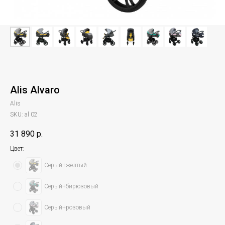
Alis Alvaro
Alis
SKU:
al 02
31 890
р.
Цвет:
Серый+желтый
Серый+бирюзовый
Серый+розовый