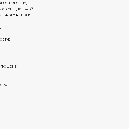
 долгого сна;
 со специальной
ильного ветра и
;
ости;
апюшоне;
ыть;