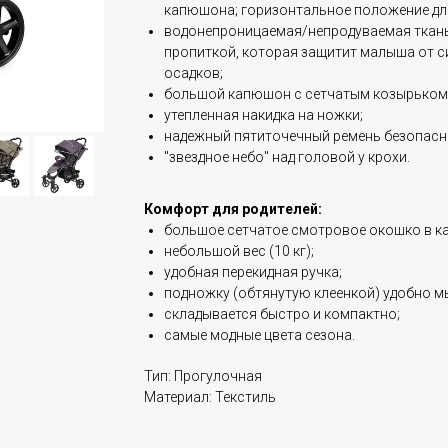
капюшона; горизонтальное положение для
водонепроницаемая/непродуваемая ткань
пропиткой, которая защитит малыша от с
осадков;
большой капюшон с сетчатым козырьком
утепленная накидка на ножки;
надежный пятиточечный ремень безопасн
"звездное небо" над головой у крохи.
Комфорт для родителей:
большое сетчатое смотровое окошко в к
небольшой вес (10 кг);
удобная перекидная ручка;
подножку (обтянутую клеенкой) удобно м
складывается быстро и компактно;
самые модные цвета сезона.
Тип: Прогулочная
Материал: Текстиль