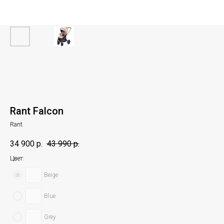
Rant Falcon
Rant
34 900
р.
43 990
р.
Цвет:
Beige
Blue
Grey