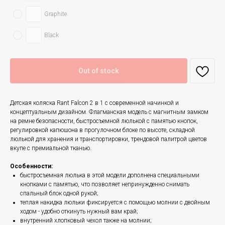
Graphite
Black
Out of stock
Детская коляска Rant Falcon 2 в 1 с современной начинкой и
концептуальным дизайном. Флагманская модель с магнитным замком
на ремне безопасности, быстросъемной люлькой с памятью кнопок,
регулировкой капюшона в прогулочном блоке по высоте, складной
люлькой для хранения и транспортировки, трендовой палитрой цветов
вкупе с премиальной тканью.
Особенности:
быстросъемная люлька в этой модели дополнена специальными
кнопками с памятью, что позволяет непринужденно снимать
спальный блок одной рукой;
теплая накидка люльки фиксируется с помощью молнии с двойным
ходом - удобно откинуть нужный вам край;
внутренний хлопковый чехол также на молнии;