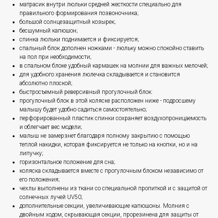
матрасик внутри люльки средней жесткости специально для
правильного формирования позвоночника;
большой солнцезащитный козырек;
бесшумный капюшон;
спинка люльки поднимается и фиксируется;
спальный блок дополнен ножками - люльку можно спокойно ставить
на пол при необходимости;
в спальном блоке удобный кармашек на молнии для важных мелочей;
для удобного хранения люлечка складывается и становится
абсолютно плоской;
быстросъемный реверсивный прогулочный блок:
прогулочный блок в этой коляске расположен ниже - подросшему
малышу будет удобно садиться самостоятельно;
перфорированный пластик спинки сохраняет воздухопроницаемость
и облегчает вес модели;
малыш не замерзнет благодаря полному закрытию с помощью
теплой накидки, которая фиксируется не только на кнопки, но и на
липучку;
горизонтальное положение для сна;
коляска складывается вместе с прогулочным блоком независимо от
его положения;
чехлы выполнены из ткани со специальной пропиткой и с защитой от
солнечных лучей UV50;
дополнительные секции, увеличивающие капюшоны. Молния с
двойным ходом, скрывающая секции, прорезинена для защиты от