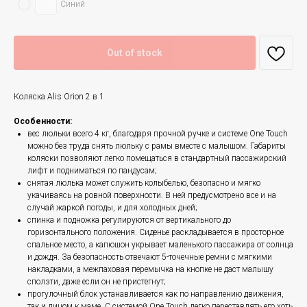
Синий
Out of stock
Коляска Alis Orion 2 в 1
Особенности:
вес люльки всего 4 кг, благодаря прочной ручке и системе One Touch
можно без труда снять люльку с рамы вместе с малышом. Габариты
коляски позволяют легко помещаться в стандартный пассажирский
лифт и подниматься по пандусам;
снятая люлька может служить колыбелью, безопасно и мягко
укачиваясь на ровной поверхности. В ней предусмотрено все и на
случай жаркой погоды, и для холодных дней;
спинка и подножка регулируются от вертикального до
горизонтального положения. Сиденье раскладывается в просторное
спальное место, а капюшон укрывает маленького пассажира от солнца
и дождя. За безопасность отвечают 5-точечные ремни с мягкими
накладками, а межпаховая перемычка на кнопке не даст малышу
сползти, даже если он не пристегнут;
прогулочный блок устанавливается как по направлению движения,
так и лицом к маме. С системой One Touch легко переставлять его хоть