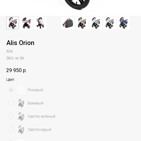
Alis Orion
Alis
SKU:
or 04
29 950
р.
Цвет:
Розовый
Бежевый
Светло-зеленый
Светло-серый