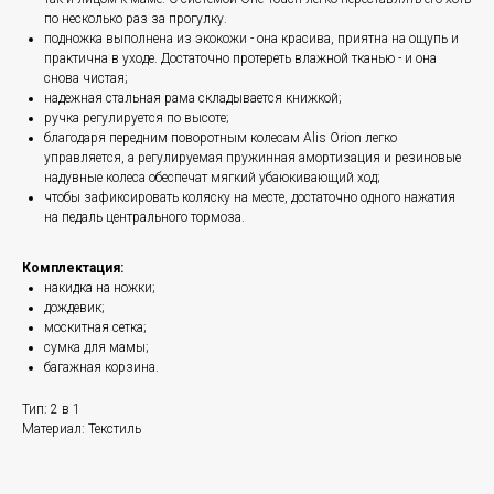
по несколько раз за прогулку.
подножка выполнена из экокожи - она красива, приятна на ощупь и
практична в уходе. Достаточно протереть влажной тканью - и она
снова чистая;
надежная стальная рама складывается книжкой;
ручка регулируется по высоте;
благодаря передним поворотным колесам Alis Orion легко
управляется, а регулируемая пружинная амортизация и резиновые
надувные колеса обеспечат мягкий убаюкивающий ход;
чтобы зафиксировать коляску на месте, достаточно одного нажатия
на педаль центрального тормоза.
Комплектация:
накидка на ножки;
дождевик;
москитная сетка;
сумка для мамы;
багажная корзина.
Тип: 2 в 1
Материал: Текстиль