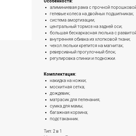
Особенности:
алиминиевая рама с прочной порошковой
гелевые колеса на двойных подшипниках;
система амортизации;
центральный тормоз на задней оси;
большая бескаркасная люлька с развитой
внутренняя обивка из хлопковой ткани;
чехол люльки крепится на магнитах;
реверсивный прогулочный блок;
регулировка спинки и подножки.
Комплектация:
накидка на ножки;
москитная сетка;
дождевик;
матрасик для пеленания;
сумка для мамы;
багажная корзина;
подстаканник.
Тип: 2 в 1