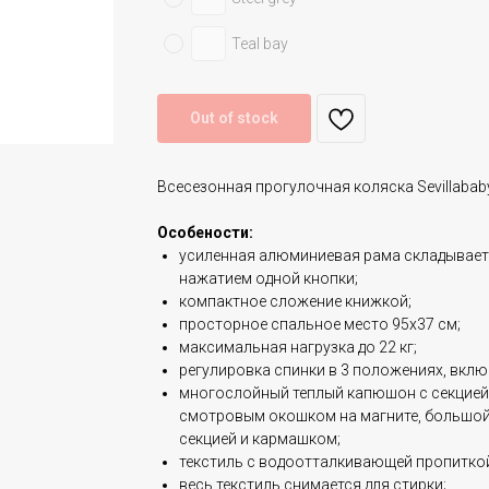
Teal bay
Out of stock
Всесезонная прогулочная коляска Sevillababy
Особености:
усиленная алюминиевая рама складываетс
нажатием одной кнопки;
компактное сложение книжкой;
просторное спальное место 95х37 см;
максимальная нагрузка до 22 кг;
регулировка спинки в 3 положениях, вкл
многослойный теплый капюшон с секцией
смотровым окошком на магните, большо
секцией и кармашком;
текстиль с водоотталкивающей пропиткой
весь текстиль снимается для стирки;