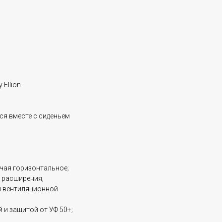
 Ellion
я вместе с сиденьем
ючая горизонтальное;
 расширения,
й вентиляционной
 и защитой от УФ 50+;