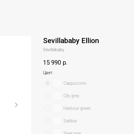
Sevillababy Ellion
Sevillababy
15 990
р.
Цвет:
Cappuccino
City grey
Harbour green
Sabbia
Steel grey