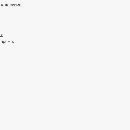
 полосками;
м;
 прямо;