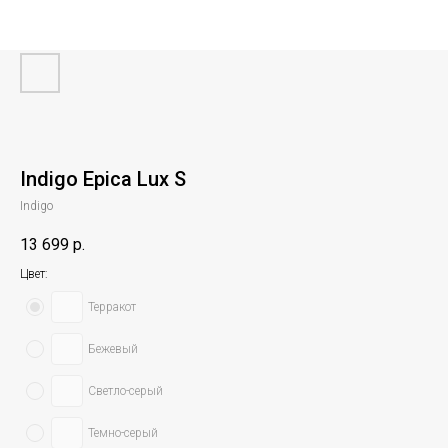
Indigo Epica Lux S
Indigo
13 699
р.
Цвет:
Терракот
Бежевый
Светло-серый
Темно-серый