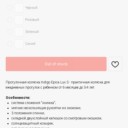
Черный
Розовый
Зеленый
Синий
Out of stock
Прогулочная коляска Indigo Epica Lux S - практичная коляска для
ежедневных прогулок с ребенком от 6 месяцев до 3-4 лет.
Особенности:
система сложения "книжка";
мягкие нескользящие рукоятки из экокожи;
3 положения спинки;
складной двухслойный капюшон со смотровым окошком;
солнцезащитный козырек;