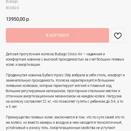
Bubago
BG0624
13950,00
р.
В КОРЗИНУ
Детская прогулочная коляска Bubago Cross Air — надежная и
комфортная новинка с высокой проходимостью за счет больших гелевых
колес и амортизации.
Продвинутая новинка Бубаго Кросс Эйр вобрала в себя стиль, комфорт и
замечательную проходимость. Коляска характеризуется большими
гелевыми колесами, которые гарантируют мягкий и плавный ход,
большим регулируемым капюшоном, просторным спальным местом и
отличным амортизационным механизмом на каждом колесе. Нагрузка
на коляску составляет 22 кг, что позволяет гулять с ребенком до 3-4, а то
и 5 лет.
Преимущество гелевых колес заключается в том, что по сути своей это то
же колесо, но вместо камеры и воздуха в нем находится технологичный,
устойчивый к износу гель. Амортизационные свойства не уступают