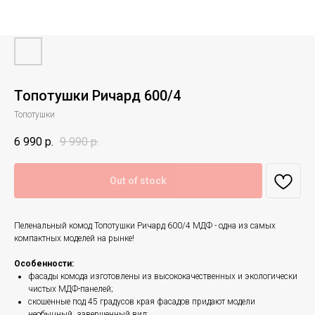
Топотушки Ричард 600/4
Топотушки
6 990
р.
9 990
р.
Out of stock
Пеленальный комод Топотушки Ричард 600/4 МДФ - одна из самых
компактных моделей на рынке!
Особенности:
фасады комода изготовлены из высококачественных и экологически
чистых МДФ-панелей;
скошенные под 45 градусов края фасадов придают модели
необычный, завершенный вид;