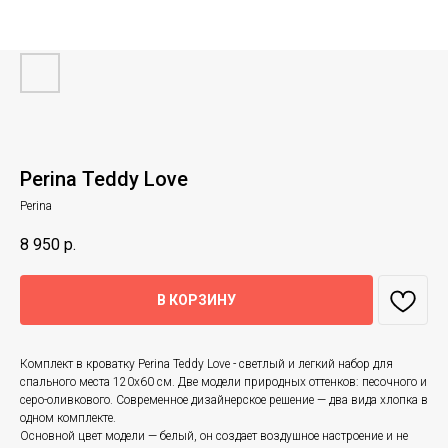
Perina Teddy Love
Perina
8 950
р.
В КОРЗИНУ
Комплект в кроватку Perina Teddy Love - светлый и легкий набор для
спального места 120х60 см. Две модели природных оттенков: песочного и
серо-оливкового. Современное дизайнерское решение — два вида хлопка в
одном комплекте.
Основной цвет модели — белый, он создает воздушное настроение и не