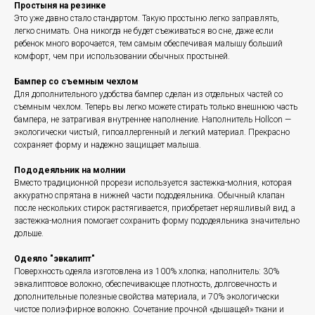
Простыня на резинке
Это уже давно стало стандартом. Такую простыню легко заправлять,
легко снимать. Она никогда не будет съеживаться во сне, даже если
ребенок много ворочается, тем самым обеспечивая малышу больший
комфорт, чем при использовании обычных простыней.
Бампер со съемным чехлом
Для дополнительного удобства бампер сделан из отдельных частей со
съемным чехлом. Теперь вы легко можете стирать только внешнюю часть
бампера, не затрагивая внутреннее наполнение. Наполнитель Hollcon —
экологически чистый, гипоаллергенный и легкий материал. Прекрасно
сохраняет форму и надежно защищает малыша.
Пододеяльник на молнии
Вместо традиционной прорези используется застежка-молния, которая
аккуратно спрятана в нижней части пододеяльника. Обычный клапан
после нескольких стирок растягивается, приобретает неряшливый вид, а
застежка-молния помогает сохранить форму пододеяльника значительно
дольше.
Одеяло "эвкалипт"
Поверхность одеяла изготовлена из 100% хлопка; наполнитель: 30%
эвкалиптовое волокно, обеспечивающее плотность, долговечность и
дополнительные полезные свойства материала, и 70% экологически
чистое полиэфирное волокно. Сочетание прочной «дышащей» ткани и