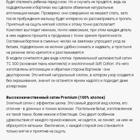
будет отвлекать ребенка перед сном. Но и скучать не придется, ведь на
пододеяльнике и бортиках мы сделали объемные натуральные
аппликации-мишек. Проверено: они совершенно не мешают спать, зато
после пробуждения малышу будет интересно их рассматривать и трогать.
Приятный на ощупь мягкий хлопок к этому точно располагает!
Комплект выглядит нежным, почти невесомым, при этом каждая деталь
в нем надежно пришита и продумана с точки зрения практичности.
Составные бортики в съемных чехлах на завязках упрощают уход за
бельем, пододеяльник на молнии удобно снимать и надевать, а простыня
на резинке легко крепится и разглаживается.
В модели сочетаются два вида хлопка: премиальный шелковистый сатин
ТС 300 (основная ткань комплекта) и экологичный Soft Cotton. Из него
изготовлены аппликации и обратная сторона бортиков - они
двусторонние. Это мягкий натуральный хлопок, в котором узор создается
без окрашивания, значит он останется ярким надолго и подходит даже
аллергикам.
Высококачественный сатин Premium (100% хлопок)
Элитный сатин с эффектом шелка. Это самый дорогой вид хлопка, его
отличие - в длинных и тонких волокнах. Постельное бельё, изготовленное
из такой ткани, более нежное и блестящее. Оно дарит особенное
удовольствие от каждого прикосновения, не садится, не линяет, на нем не
образуются катышки. Фактически, с каждой стиркой оно становится
только мягче и приятнее на ощупь.