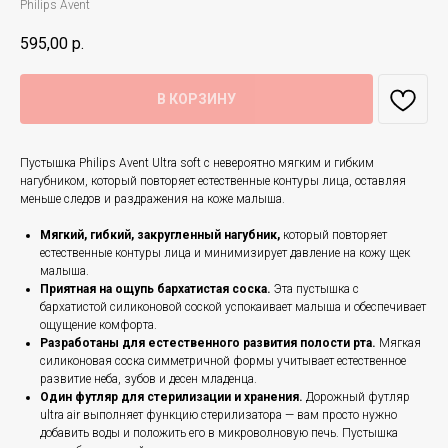
Philips Avent
595,00
р.
В КОРЗИНУ
Пустышка Philips Avent Ultra soft с невероятно мягким и гибким
нагубником, который повторяет естественные контуры лица, оставляя
меньше следов и раздражения на коже малыша.
Мягкий, гибкий, закругленный нагубник,
который повторяет
естественные контуры лица и минимизирует давление на кожу щек
малыша.
Приятная на ощупь бархатистая соска.
Эта пустышка с
бархатистой силиконовой соской успокаивает малыша и обеспечивает
ощущение комфорта.
Разработаны для естественного развития полости рта.
Мягкая
силиконовая соска симметричной формы учитывает естественное
развитие неба, зубов и десен младенца.
Один футляр для стерилизации и хранения.
Дорожный футляр
ultra air выполняет функцию стерилизатора — вам просто нужно
добавить воды и положить его в микроволновую печь. Пустышка