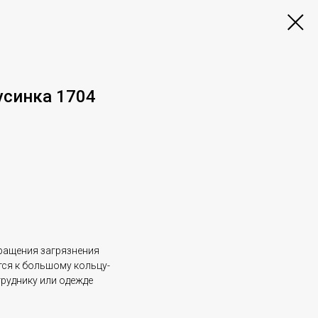
усинка 1704
ращения загрязнения
тся к большому кольцу-
груднику или одежде