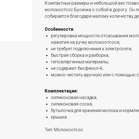
Компактные размеры и небольшой вес позво
молокоотсос Бусинка с собой в дорогу. Он л
собирается благодаря малому количеству де
Особенности:
регулировка мощности отсасывания мол
нажатия на ручку молокоотсоса;
не требует подключения к электросети;
быстрая сборка и разборка;
гипоалергенные материалы;
не содержит бисфенол-А;
можно чистить вручную или с помощью с
Комплектация:
силиконовая насадка;
силиконовая соска;
бутылочка для хранения молока и кормле
крышка.
Тип: Молокоотсос