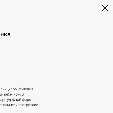
инка
ринципом дейтсвия.
ди ребёнком. В
даря удобной форме
натомическое строение