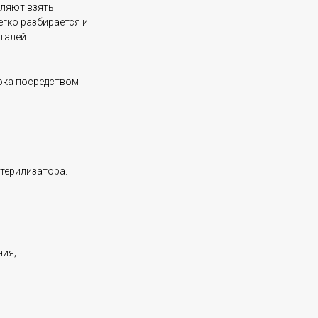
ляют взять
егко разбирается и
талей.
ока посредством
терилизатора.
ния;