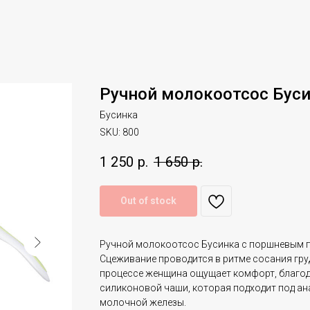
Ручной молокоотсос Бус
Бусинка
SKU:
800
1 250
р.
1 650
р.
Out of stock
Ручной молокоотсос Бусинка с поршневым п
Сцеживание проводится в ритме сосания гру
процессе женщина ощущает комфорт, благо
силиконовой чаши, которая подходит под а
молочной железы.