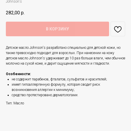
Johnson's
282,00
р.
В КОРЗИНУ
Детское масло Johnson's разработано специально для детской кожи, но
также превосходно подходит для взрослых. При нанесении на кожу
детское масло Johnson's удерживает до 10 раз больше влаги, чем обычное
молочко на сухой коже, и дарит ощущение мягкости и гладкости.
Особенности:
не содержит парабенов, фталатов, сульфатов и красителей;
имеет гипоаллергенную формулу, которая сводит риск
возникновения аллергии к минимуму;
средство протестировано дерматологами.
Тип: Масло