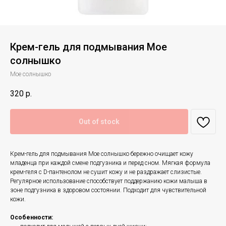
Крем-гель для подмывания Мое
солнышко
Мое солнышко
320
р.
Out of stock
Крем-гель для подмывания Мое солнышко бережно очищает кожу
младенца при каждой смене подгузника и перед сном. Мягкая формула
крем-геля с D-пантенолом не сушит кожу и не раздражает слизистые.
Регулярное использование способствует поддержанию кожи малыша в
зоне подгузника в здоровом состоянии. Подходит для чувствительной
кожи.
Особенности: