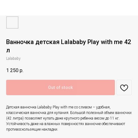
Ванночка детская Lalababy Play with me 42
л
Lalababy
1 250
р.
Out of stock
Детская ванночка Lalababy Play with me со сливом – удобная,
классическая ванночка для купания. Большой полезный объем ванночки
(42 литра) позволяет купать даже крупного ребенка весом до 11 кг.
Устойчивость даже на влажных поверхностях ванночке обеспечивают
противоскользящие накладки.