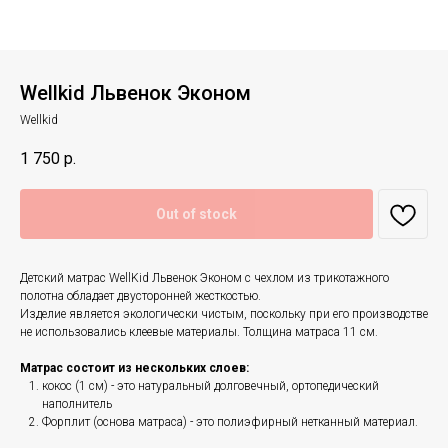
Wellkid Львенок Эконом
Wellkid
1 750
р.
Out of stock
Детский матрас WellKid Львенок Эконом с чехлом из трикотажного
полотна обладает двусторонней жесткостью.
Изделие является экологически чистым, поскольку при его производстве
не использовались клеевые материалы. Толщина матраса 11 см.
Матрас состоит из нескольких слоев:
кокос (1 см) - это натуральный долговечный, ортопедический
наполнитель
Форплит (основа матраса) - это полиэфирный нетканный материал.