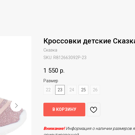
Кроссовки детские Сказк
Сказка
SKU:
R812663092P-23
1 550
р.
Размер
22
23
24
25
26
В КОРЗИНУ
Внимание!
Информация о наличии размеров 
ориентировочной.