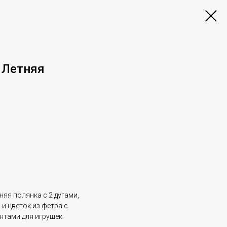
 Летняя
яя полянка с 2 дугами,
 и цветок из фетра с
тами для игрушек.