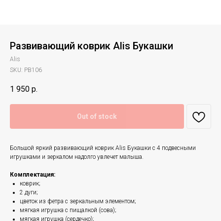
Развивающий коврик Alis Букашки
Alis
SKU:
PB106
1 950
р.
Out of stock
Большой яркий развивающий коврик Alis Букашки с 4 подвесными
игрушками и зеркалом надолго увлечет малыша.
Комплектация:
коврик;
2 дуги;
цветок из фетра с зеркальным элементом;
мягкая игрушка с пищалкой (сова);
мягкая игрушка (сердечко);