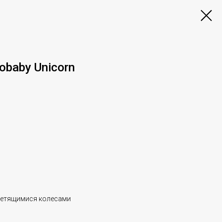
baby Unicorn
ветящимися колесами