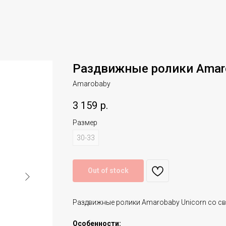
Раздвижные ролики Amaro
Amarobaby
3 159
р.
Размер
30-33
Out of stock
Раздвижные ролики Amarobaby Unicorn со с
Особенности: