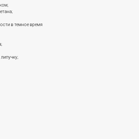
ком;
етана;
ости в темное время
;
 липучку;